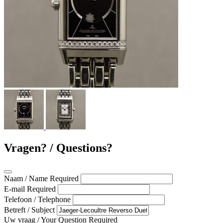
Vragen? / Questions?
Naam / Name
Required
E-mail
Required
Telefoon / Telephone
Betreft / Subject
Uw vraag / Your Question
Required