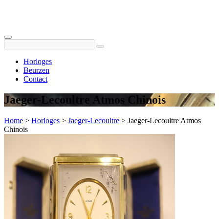
Horloges
Beurzen
Contact
Jaeger-Lecoultre Atmos Chinois
Home
>
Horloges
>
Jaeger-Lecoultre
>
Jaeger-Lecoultre Atmos
Chinois